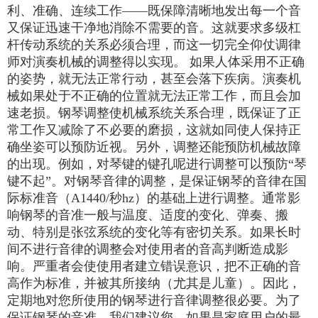
利、准确、连续工作——既保障清晰地发出每一个音
又保证迅速干净地消除不需要的音。这就要求多级杠
杆传动系统的关系必须合理，而这一切完全仰仗调律
师对演奏机械的调整得以实现。 如果人体采用不正确
的姿势，就无法正常行动，甚至会落下疾病。演奏机
械如果处于不正确的位置就无法正常工作，而且会加
速老损。钢琴调整使机械系统关系合理，既保证了正
常工作又减除了不必要的磨损，这就如同使人保持正
确坐姿可以预防近视。另外，调整还能预防机械故障
的出现。例如，对琴键的键孔呢进行调整可以预防“琴
键不起”。对钢琴音律的调整，是保证钢琴的音律在国
际标准音（A1440/秒hz）的基础上进行调整。通常影
响钢琴的音准一般与温度、适度的变化、弹奏、搬
动、特别是张弦系统的变化等有密切关系。如果长时
间不进行音律的调整会对使用者的音高判断造成影
响。严重者会使使用者建立错误意识，把不正确的音
高作为标准，并被其所接纳（尤其是儿童）。因此，
定期地对您所使用的钢琴进行音律调整很必要。为了
保证钢琴的音准，我们建议您，如果是家庭用户的最