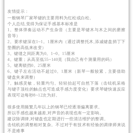
友情提示：
一般钢琴厂家琴键的主要用料为红松或白松。
个人总结,觉得为保证手感基本标准是
1。整体弹奏运动不产生杂音（主要是琴键木与木之间的磨擦
音等）
2。要求键深在1~1。1厘米内（通过调整托木,添减键盘捎丁下
垫圈的高低来改变）
3。键缝之间距离为0。1~0。15厘米
4。键重；从高至低55~140克（我自己有个测量用的码）
5。键离锁挡0。25厘米
6。键子左右活动不超过0。1厘米（新琴一般较紧，主要借助
键盘夹来调整）
7。触感灵敏，轻重均匀。轻轻抬起可自然下落（击铉机采格
与键子顶柱的触点也可造成手感力度变化）要求琴键快速反应
表现可达每秒8~12次为好。
很多使用频繁几年以上的钢琴已经逐渐偏离要求。
所以手感也越来越差,对声音的表现也有一定影响。
建议除调律,对键盘也定期进行一些清洁维护的整调。
击铉机的调整相对复杂。不过对于有技术有经验的调律师来说
不是难事